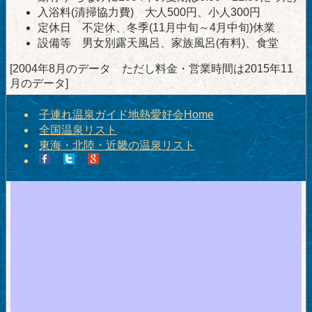
入浴料(清掃協力費) 大人500円、小人300円
定休日 不定休、冬季(11月中旬～4月中旬)休業
設備等 男女別露天風呂、家族風呂(有料)、食堂
[2004年8月のデータ ただし料金・営業時間は2015年11
月のデータ]
子連れ温泉ガイド地熱愛好会Home
全国温泉リスト
東海・北陸・近畿の温泉リスト