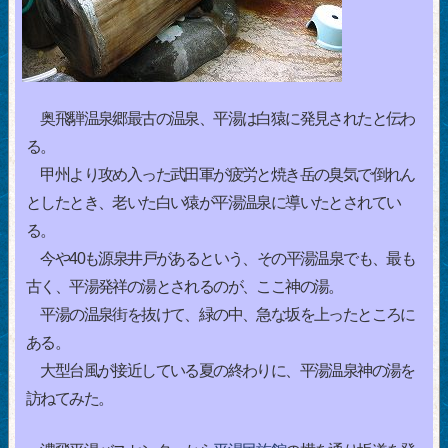
奥飛騨温泉郷最古の温泉、平湯は白猿に発見されたと伝わ
る。
甲州より攻め入った武田軍が疲労と焼き岳の臭気で倒れん
としたとき、老いた白い猿が平湯温泉に導いたとされてい
る。
今や40も源泉井戸があるという、その平湯温泉でも、最も
古く、平湯発祥の湯とされるのが、ここ神の湯。
平湯の温泉街を抜けて、緑の中、急な坂を上ったところに
ある。
大型台風が接近している夏の終わりに、平湯温泉神の湯を
訪ねてみた。