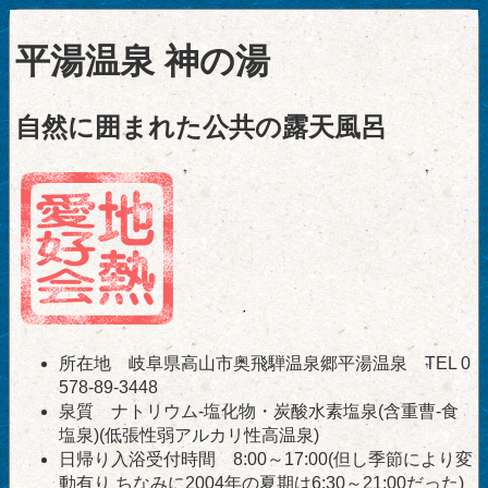
平湯温泉 神の湯
自然に囲まれた公共の露天風呂
所在地 岐阜県高山市奥飛騨温泉郷平湯温泉 TEL 0
578-89-3448
泉質 ナトリウム-塩化物・炭酸水素塩泉(含重曹-食
塩泉)(低張性弱アルカリ性高温泉)
日帰り入浴受付時間 8:00～17:00(但し季節により変
動有り ちなみに2004年の夏期は6:30～21:00だった)