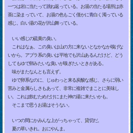
一つは岩に当たって跳ね返っている。お湯の当たる場所は赤
茶に染まっていて、お湯の色もごく僅かに青白く濁っている
感じ。白い湯の花が沢山舞っている。
いい感じの硫黄の臭い。
これはなぁ、この臭いは山の方に来ないとなかなか嗅げな
いから。アブラ系の臭いは平地でも沢山あるんだけど、どう
してもゆで卵みたいな臭いが嗅ぎたいときがある。
味がまたなんとも言えず。
ゆで卵系なのに、じゅわっと来る炭酸な感じ、さらに弱い
苦みと金属らしさもあって、非常に複雑でまことに美味し
い。これは飲むためだけにまた神の湯に来たいかも。
そこまで思うお湯はそうない。
いつの間にかみんな上がっちゃって、貸切だ。
夏の草いきれ。おにやんま。