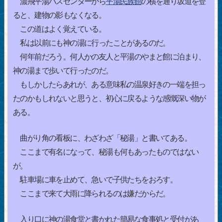
濃飛平湯バスセンターから
平湯民族館
の横を通り坂道を登
ると、建物の影もなくなる。
この道はよく覚えている。
私は以前にも神の湯に行ったことがあるのだ。
何年前だろう。何人かの友人と平湯のやまと館に泊まり、
神の湯まで歩いて行ったのだ。
もしかしたらあれが、ある意味私の温泉好きの一端を担っ
たのかもしれないと思うと、初心に戻るような感慨深い物が
ある。
曲がり角の看板に、わざわざ「秘湯」と書いてある。
ここまで有名になって、秘湯も何もあったものではない
が。
駐車場に車を止めて、急いで子供たちをおろす。
ここまで来て大雨に降られるのは嫌だからだ。
入り口に神の湯食堂と書かれた簡易な食事処と受付があ