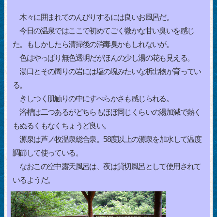
木々に囲まれてのんびりするには良いお風呂だ。
今日の温泉ではここで初めてごく微かな甘い臭いを感じ
た。もしかしたら清掃後の消毒臭かもしれないが。
色はやっぱり無色透明だがほんの少し湯の花も見える。
湯口とその周りの岩には塩の塊みたいな析出物が育ってい
る。
きしつく肌触りの中にすべらかさも感じられる。
浴槽は二つあるがどちらもほぼ同じくらいの湯加減で熱く
もぬるくもなくちょうど良い。
源泉は芦ノ牧温泉総合泉。58度以上の源泉を加水して温度
調節して使っている。
なおこの空中露天風呂は、夜は貸切風呂として使用されて
いるようだ。