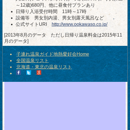
～12歳)680円、他に昼食付プランあり
日帰り入浴受付時間 11時～17時
設備等 男女別内湯、男女別露天風呂など
公式サイトURI
http://www.ookawaso.co.jp/
[2013年8月のデータ ただし日帰り温泉料金は2015年11
月のデータ]
子連れ温泉ガイド地熱愛好会Home
全国温泉リスト
北海道・東北の温泉リスト