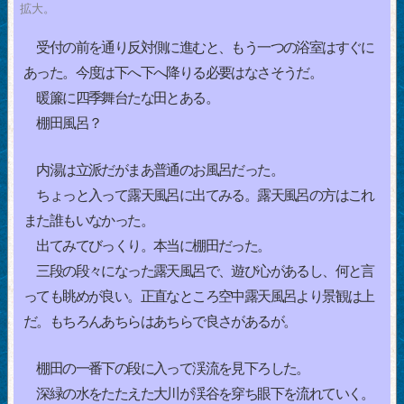
拡大。
受付の前を通り反対側に進むと、もう一つの浴室はすぐに
あった。今度は下へ下へ降りる必要はなさそうだ。
暖簾に四季舞台たな田とある。
棚田風呂？
内湯は立派だがまあ普通のお風呂だった。
ちょっと入って露天風呂に出てみる。露天風呂の方はこれ
また誰もいなかった。
出てみてびっくり。本当に棚田だった。
三段の段々になった露天風呂で、遊び心があるし、何と言
っても眺めが良い。正直なところ空中露天風呂より景観は上
だ。もちろんあちらはあちらで良さがあるが。
棚田の一番下の段に入って渓流を見下ろした。
深緑の水をたたえた大川が渓谷を穿ち眼下を流れていく。