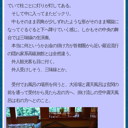
ていて柱ごとに灯りが灯してある。
そして中に入ってまたビックリ。
中もそのまま四角が少しずれたような形がそのまま螺旋に
なってぐるぐると下へ降りていく感じ。しかもその中央の舞
台では三味線の生演奏。
本当に何というかお金の掛け方が首都圏から近い最近流行
の隠れ家系高級旅館とは全然違う。
外人観光客も目に付く。
外人受けしそう、三味線とか。
受付でお風呂の場所を伺うと、大浴場と露天風呂は玄関の
前を通って受付から見たら左の方へ、掛け流しの空中露天風
呂は右の方へとのこと。