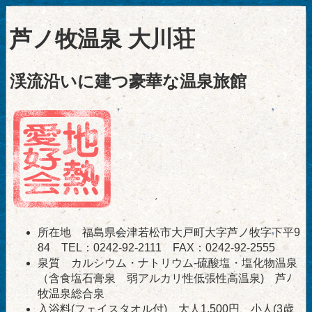
芦ノ牧温泉 大川荘
渓流沿いに建つ豪華な温泉旅館
所在地 福島県会津若松市大戸町大字芦ノ牧字下平9
84 TEL：0242-92-2111 FAX：0242-92-2555
泉質 カルシウム・ナトリウム-硫酸塩・塩化物温泉
（含食塩石膏泉 弱アルカリ性低張性高温泉) 芦ﾉ
牧温泉総合泉
入浴料(フェイスタオル付) 大人1,500円、小人(3歳