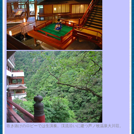
吹き抜けのロビーでは生演奏。渓流沿いに建つ芦ノ牧温泉大川荘。