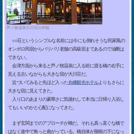
芦ノ牧温泉大川荘の外観
○○荘というシンプルな名前には今にも倒れそうな民家風の
オンボロ民宿からバリバリ老舗の高級宿まであるので油断は
できない。
会津方面から来ると芦ノ牧温泉に入る前に渡る橋の右手に
見える古いながらも大きな宿が大川荘だ。
近づいてみると先ほど入った
丸峰観光ホテル
よりもさらに
大きな宿に見えてきた。
入り口のあまりの豪華さに気後れして本当に日帰り入浴し
てもいいのかと心配になってきた。
まず玄関までのアプローチが橋だ。それも真っ直ぐな橋で
はなく途中で角っと曲がっている。橋自体が屋根の下になっ