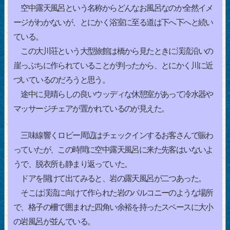
空中露天風呂という名称からどんなお風呂なのか全然イメ
ージがわかないが、とにかく浴室に至る道は下へ下へと続い
ている。
この大川荘という大型旅館は橋から見たときに渓流沿いの
崖っぷちに作られていることが判ったから、とにかく川に近
づいているのだろうと思う。
途中に見晴らしの良いウッディな休憩室があって冷水器や
マッサージチェアが置かれているのが見えた。
三味線響くロビー周辺はチェックインするお客さんで賑わ
っていたが、この時間に空中露天風呂に来た先客はいないよ
うで、脱衣所も静まり返っていた。
ドアを開けて出てみると、岩の露天風呂が二つあった。
そこは渓流に向けて作られた岩のバルコニーのような場所
で、格子の柵で囲まれた四角い余裕を持ったスペースに大小
の岩風呂が並んでいる。