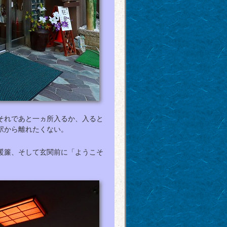
それであと一ヵ所入るか、入ると
駅から離れたくない。
暖簾、そして玄関前に「ようこそ