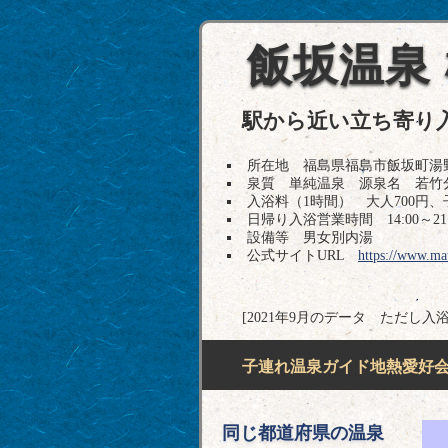
飯坂温泉
駅から近い立ち寄り
所在地 福島県福島市飯坂町湯野切湯ノ
泉質 単純温泉 源泉名 若竹
入浴料（1時間） 大人700円、子
日帰り入浴営業時間 14:00～21:3
設備等 男女別内湯
公式サイトURL
https://www.ma
[2021年9月のデータ ただし入
子連れ温泉ガイド地熱愛好会H
同じ都道府県の温泉