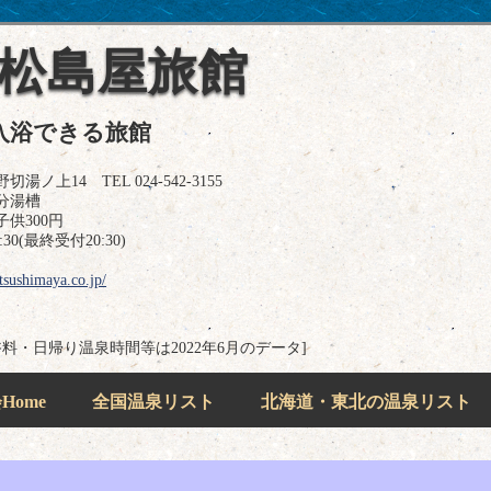
 松島屋旅館
入浴できる旅館
上14 TEL 024-542-3155
分湯槽
供300円
0(最終受付20:30)
tsushimaya.co.jp/
浴料・日帰り温泉時間等は2022年6月のデータ]
ome
全国温泉リスト
北海道・東北の温泉リスト