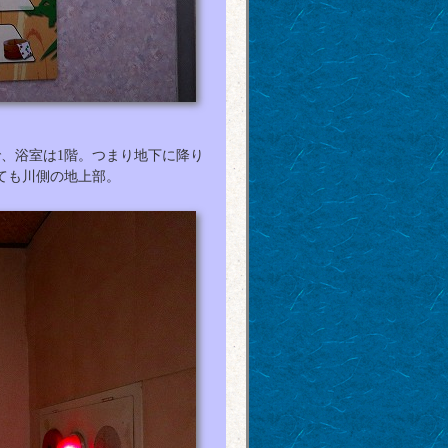
、浴室は1階。つまり地下に降り
ても川側の地上部。