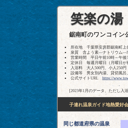
笑楽の湯
鋸南町のワンコイン
所在地 千葉県安房郡鋸南町上佐久間66
泉質 含よう素―ナトリウム―
営業時間 平日午前10時～午後3
定休日 毎週月曜日（月曜日が
入浴料 大人500円、小人250円
設備等 男女別内湯、貸切風呂
公式サイトURL
https://www.tow
[2023年1月のデータ、ただし入
子連れ温泉ガイド地熱愛好会H
同じ都道府県の温泉