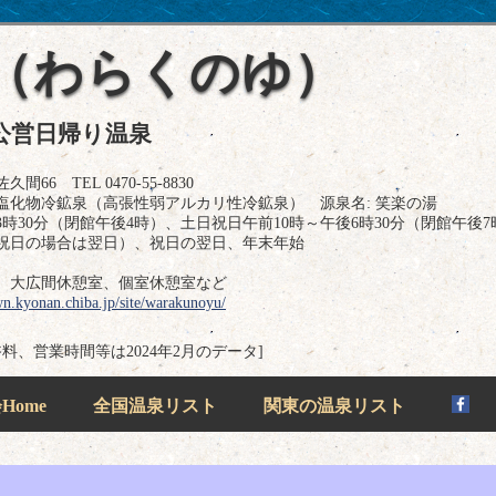
（わらくのゆ）
公営日帰り温泉
 TEL 0470-55-8830
塩化物冷鉱泉（高張性弱アルカリ性冷鉱泉） 源泉名: 笑楽の湯
時30分（閉館午後4時）、土日祝日午前10時～午後6時30分（閉館午後7
祝日の場合は翌日）、祝日の翌日、年末年始
、大広間休憩室、個室休憩室など
n.kyonan.chiba.jp/site/warakunoyu/
浴料、営業時間等は2024年2月のデータ]
ome
全国温泉リスト
関東の温泉リスト