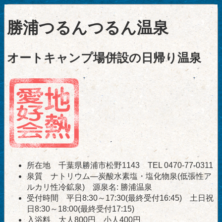
勝浦つるんつるん温泉
オートキャンプ場併設の日帰り温泉
所在地 千葉県勝浦市松野1143 TEL 0470-77-0311
泉質 ナトリウム―炭酸水素塩・塩化物泉(低張性ア
ルカリ性冷鉱泉) 源泉名: 勝浦温泉
受付時間 平日8:30～17:30(最終受付16:45) 土日祝
日8:30～18:00(最終受付17:15)
入浴料 大人800円、小人400円