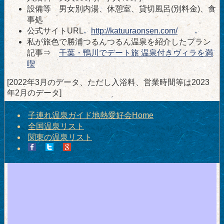
設備等 男女別内湯、休憩室、貸切風呂(別料金)、食
事処
公式サイトURL
http://katuuraonsen.com/
私が旅色で勝浦つるんつるん温泉を紹介したプラン
記事⇒
千葉・鴨川でデート旅 温泉付きヴィラを満
喫
[2022年3月のデータ、ただし入浴料、営業時間等は2023
年2月のデータ]
子連れ温泉ガイド地熱愛好会Home
全国温泉リスト
関東の温泉リスト