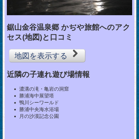
鋸山金谷温泉郷 かぢや旅館へのアク
セス(地図)と口コミ
地図を表示する
近隣の子連れ遊び場情報
濃溝の滝・亀岩の洞窟
勝浦海中展望塔
鴨川シーワールド
勝浦中央海水浴場
月の沙漠記念公園