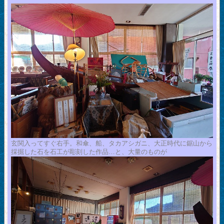
玄関入ってすぐ右手。和傘、船、タカアシガニ、大正時代に鋸山から
採掘した石を石工が彫刻した作品…と、大量のものが