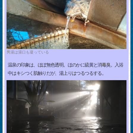
男湯は湯口も凝っている
温泉の印象は、ほぼ無色透明。ほのかに硫黄と消毒臭。入浴
中はキシつく肌触りだが、湯上りはつるつるする。