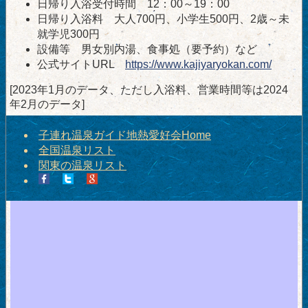
日帰り入浴受付時間 12：00～19：00
日帰り入浴料 大人700円、小学生500円、2歳～未
就学児300円
設備等 男女別内湯、食事処（要予約）など
公式サイトURL
https://www.kajiyaryokan.com/
[2023年1月のデータ、ただし入浴料、営業時間等は2024
年2月のデータ]
子連れ温泉ガイド地熱愛好会Home
全国温泉リスト
関東の温泉リスト