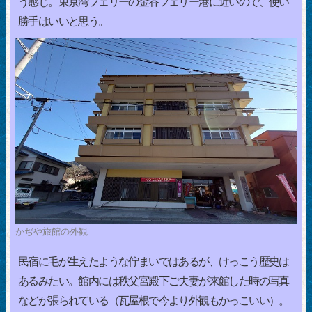
う感じ。東京湾フェリーの金谷フェリー港に近いので、使い
勝手はいいと思う。
かぢや旅館の外観
民宿に毛が生えたような佇まいではあるが、けっこう歴史は
あるみたい。館内には秩父宮殿下ご夫妻が来館した時の写真
などが張られている（瓦屋根で今より外観もかっこいい）。