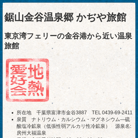
鋸山金谷温泉郷 かぢや旅館
東京湾フェリーの金谷港から近い温泉
旅館
所在地 千葉県富津市金谷3887 TEL 0439-69-2411
泉質 ナトリウム・カルシウム・マグネシウム―硫
酸塩冷鉱泉（低張性弱アルカリ性冷鉱泉） 源泉名:
房州大福温泉