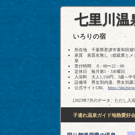
七里川温
いろりの宿
所在地 千葉県君津市黄和田畑921-1 
泉質 泉質名無し（総硫黄とメ
泉
受付時間 8：00〜22：00
定休日 毎月第1・3水曜日
入浴料 大人1,150円、3歳～中学
設備等 男女別内湯、男女別露
公式サイトURL
https://shichir
[2023年7月のデータ、ただし入
子連れ温泉ガイド地熱愛好会H