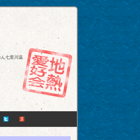
ぶん七里川温