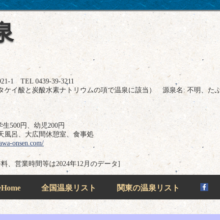
泉
TEL 0439-39-3211
タケイ酸と炭酸水素ナトリウムの項で温泉に該当） 源泉名: 不明、た
生500円、幼児200円
天風呂、大広間休憩室、食事処
igawa-onsen.com/
浴料、営業時間等は2024年12月のデータ]
ome
全国温泉リスト
関東の温泉リスト