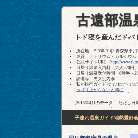
古遠部温
トド寝を産んだドバ
所在地 〒038-0101 青森県平川市
泉質 ナトリウム・カルシウム
公式サイトURL
http://www.fur
日帰り温泉入浴料 大人320円
日帰り温泉受付時間 8時半～20
設備等 男女別内湯
私が旅行ガイド<たびねす>で
っぱり上がらないと噂に
[2016年4月のデータ ただし日
子連れ温泉ガイド地熱愛好会H