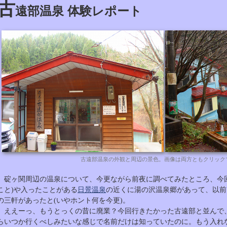
古
遠部温泉 体験レポート
古遠部温泉の外観と周辺の景色。画像は両方ともクリック
碇ヶ関周辺の温泉について、今更ながら前夜に調べてみたところ、今回
こと)や入ったことがある
日景温泉
の近くに湯の沢温泉郷があって、以前
の三軒があったと(いやホント何を今更)。
ええーっ、もうとっくの昔に廃業？今回行きたかった古遠部と並んで
らいつか行くべしみたいな感じで名前だけは知っていたのに。もう入れ