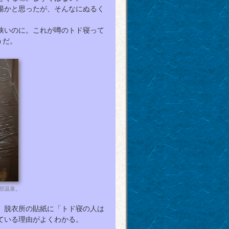
湯かと思ったが、そんなにぬるく
狭いのに。これが噂のトド寝って
うだ。
部温泉。
、脱衣所の貼紙に「トド寝の人は
ている理由がよくわかる。