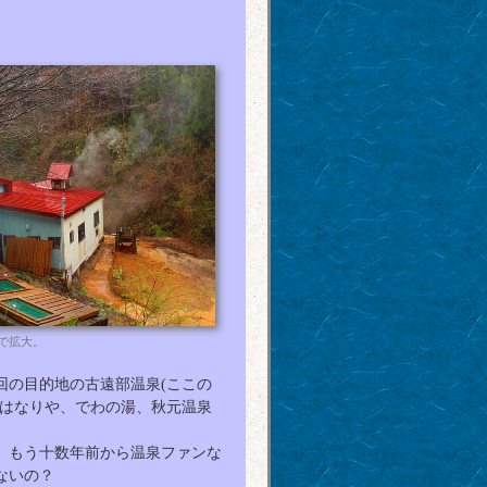
で拡大。
の目的地の古遠部温泉(ここの
はなりや、でわの湯、秋元温泉
、もう十数年前から温泉ファンな
ないの？