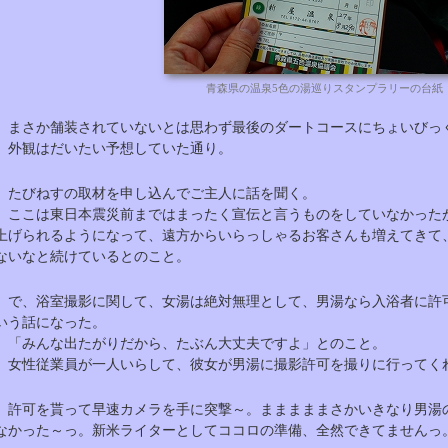
青森県の温泉5色の湯巡りスタンプラリーの台紙
まさか舗装されていないとは思わず最後のダートコースにちょいびっ
外観はだいたい予想していた通り。
たびねすの取材を申し込んでご主人に話を聞く。
ここは東日本震災前まではまったく宣伝と言うものをしていなかった
上げられるようになって、遠方からいらっしゃるお客さんも増えてきて
ないなと続けているとのこと。
で、浴室撮影に関して、女湯は絶対無理として、男湯なら入浴者に許
いう話になった。
「みんな出たがりだから、たぶん大丈夫ですよ」とのこと。
女性従業員が一人いらして、彼女が男湯に撮影許可を撮りに行ってく
許可を貰って早速カメラを手に突撃～。まままままさかいきなり男湯
なかった～っ。新米ライターとしてココロの準備、全然できてませんっ