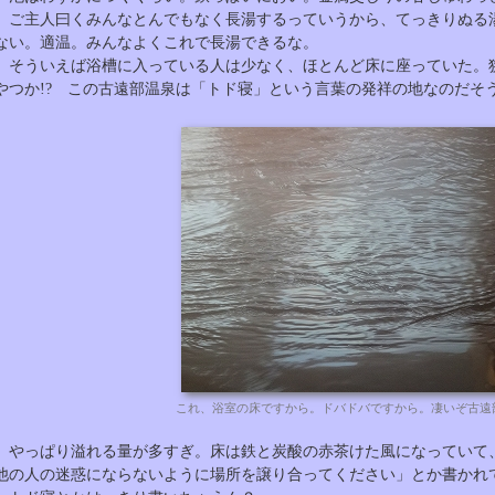
ご主人曰くみんなとんでもなく長湯するっていうから、てっきりぬる
ない。適温。みんなよくこれで長湯できるな。
そういえば浴槽に入っている人は少なく、ほとんど床に座っていた。
やつか!? この古遠部温泉は「トド寝」という言葉の発祥の地なのだそ
これ、浴室の床ですから。ドバドバですから。凄いぞ古遠
やっぱり溢れる量が多すぎ。床は鉄と炭酸の赤茶けた風になっていて
他の人の迷惑にならないように場所を譲り合ってください」とか書かれ