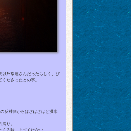
夫以外常連さんだったらしく、び
てくださったとの事。
の反対側からはざばざばと洪水
の濁り。
とくる味。まずくはない。