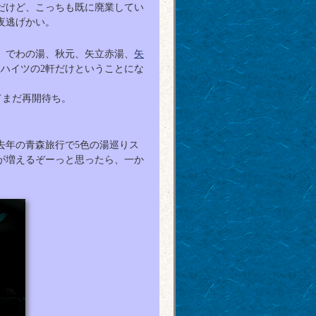
だけど、こっちも既に廃業してい
夜逃げかい。
、でわの湯、秋元、矢立赤湯、
矢
ハイツの2軒だけということにな
てまだ再開待ち。
年の青森旅行で5色の湯巡りス
が増えるぞーっと思ったら、一か