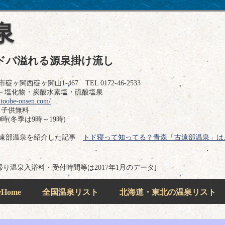
泉
ドバ溢れる源泉掛け流し
碇ヶ関西碇ヶ関山1-467 TEL 0172-46-2533
－塩化物・炭酸水素塩・硫酸塩泉
utoobe-onsen.com/
、子供無料
時(冬季は9時～19時)
古遠部温泉を紹介した記事
トド寝って知ってる？青森「古遠部温泉」は
帰り温泉入浴料・受付時間等は2017年1月のデータ]
ome
全国温泉リスト
北海道・東北の温泉リスト