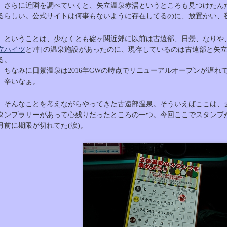
さらに近隣を調べていくと、矢立温泉赤湯というところも見つけたん
るらしい。公式サイトは何事もないように存在してるのに、放置かい、
ということは、少なくとも碇ヶ関近郊に以前は古遠部、日景、なりや
立ハイツ
と7軒の温泉施設があったのに、現存しているのは古遠部と矢立
る。
ちなみに日景温泉は2016年GWの時点でリニューアルオープンが遅れ
辛いなぁ。
そんなことを考えながらやってきた古遠部温泉。そういえばここは、去
タンプラリーがあって心残りだったところの一つ。今回ここでスタンプ
月前に期限が切れてた(涙)。