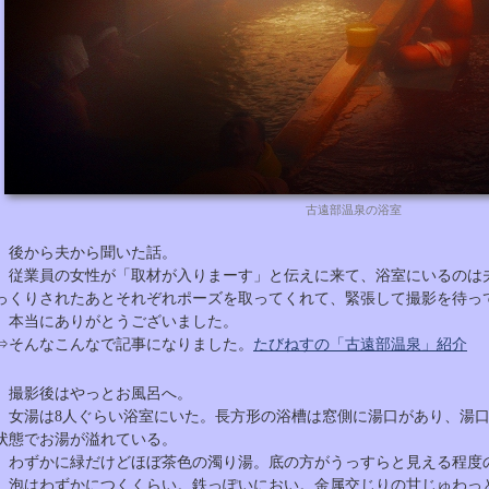
古遠部温泉の浴室
後から夫から聞いた話。
従業員の女性が「取材が入りまーす」と伝えに来て、浴室にいるのは
っくりされたあとそれぞれポーズを取ってくれて、緊張して撮影を待っ
本当にありがとうございました。
⇒そんなこんなで記事になりました。
たびねすの「古遠部温泉」紹介
撮影後はやっとお風呂へ。
女湯は8人ぐらい浴室にいた。長方形の浴槽は窓側に湯口があり、湯口
状態でお湯が溢れている。
わずかに緑だけどほぼ茶色の濁り湯。底の方がうっすらと見える程度
泡はわずかにつくくらい。鉄っぽいにおい。金属交じりの甘じゅわっ