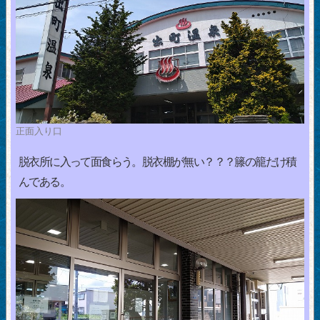
正面入り口
脱衣所に入って面食らう。脱衣棚が無い？？？籐の籠だけ積
んである。