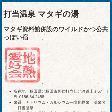
打当温泉 マタギの湯
マタギ資料館併設のワイルドかつ公共
っぽい宿
所在地 秋田県北秋田市阿仁打当仙北渡道上ミ67 T
EL 0186-84-2458
泉質 ナトリウム・カルシウム―塩化物泉 源泉名:
打当温泉