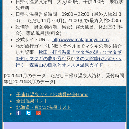
日帰り温泉入浴料 大人600円、子供200円、未就学
児無料
日帰り温泉営業時間 09:00～22:00（最終入館21:3
0） ただし11月～3月は21:00まで(最終入館20:30)
設備等 男女別内湯、男女別露天風呂、休憩室(別料
金)、家族風呂(別料金)
公式サイトURL
http://www.mataginoyu.com/
私が旅行ガイドLINEトラベルjpでマタギの湯を紹介
した記事
秋田・打当温泉「マタギの湯」でマタギ
を知りマタギの夢を呑む
及び
冬の大館能代空港から
行く！森吉山の樹氷とオススメ温泉ガイド
[2020年1月のデータ ただし日帰り温泉入浴料、受付時間
等は2021年3月のデータ]
子連れ温泉ガイド地熱愛好会Home
全国温泉リスト
北海道・東北の温泉リスト