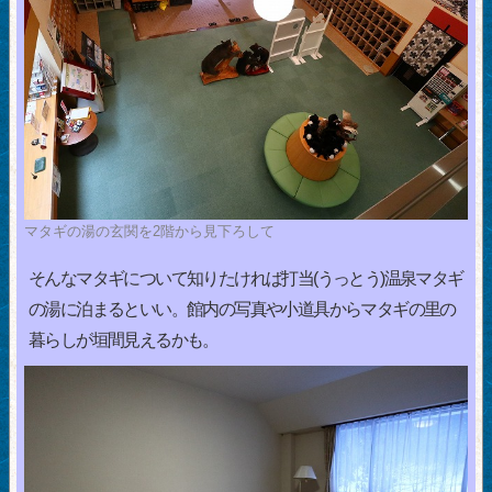
マタギの湯の玄関を2階から見下ろして
そんなマタギについて知りたければ打当(うっとう)温泉マタギ
の湯に泊まるといい。館内の写真や小道具からマタギの里の
暮らしが垣間見えるかも。