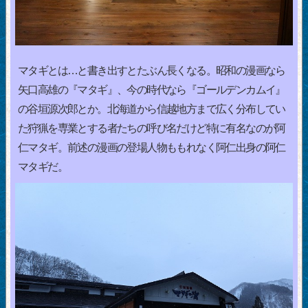
マタギとは…と書き出すとたぶん長くなる。昭和の漫画なら
矢口高雄の『マタギ』、今の時代なら『ゴールデンカムイ』
の谷垣源次郎とか。北海道から信越地方まで広く分布してい
た狩猟を専業とする者たちの呼び名だけど特に有名なのが阿
仁マタギ。前述の漫画の登場人物ももれなく阿仁出身の阿仁
マタギだ。