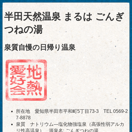
半田天然温泉 まるは ごんぎ
つねの湯
泉質自慢の日帰り温泉
所在地 愛知県半田市平和町5丁目73-3 TEL 0569-2
7-8878
泉質 ナトリウム―塩化物強塩泉（高張性弱アルカ
リ性高温泉） 源泉名: ごんぎつねの湯