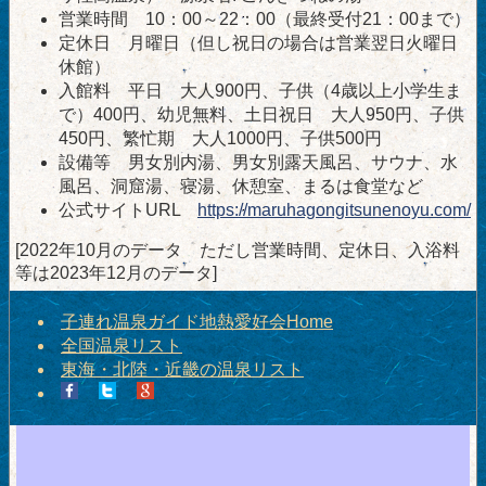
営業時間 10：00～22：00（最終受付21：00まで）
定休日 月曜日（但し祝日の場合は営業翌日火曜日
休館）
入館料 平日 大人900円、子供（4歳以上小学生ま
で）400円、幼児無料、土日祝日 大人950円、子供
450円、繁忙期 大人1000円、子供500円
設備等 男女別内湯、男女別露天風呂、サウナ、水
風呂、洞窟湯、寝湯、休憩室、まるは食堂など
公式サイトURL
https://maruhagongitsunenoyu.com/
[2022年10月のデータ ただし営業時間、定休日、入浴料
等は2023年12月のデータ]
子連れ温泉ガイド地熱愛好会Home
全国温泉リスト
東海・北陸・近畿の温泉リスト