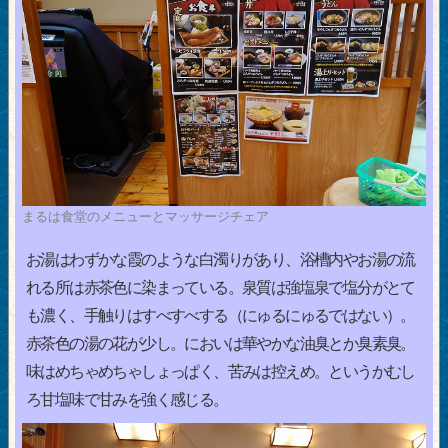
まるは食堂のメニューとマッサージチェア
お湯はわずかな霞のような白濁りがあり、浴槽内やお湯の流
れる所は赤茶色に染まっている。泉質は強塩泉で塩分がとて
も濃く、手触りはすべすべする（にゅるにゅるではない）。
赤茶色の湯の花が少し。においは華やかな油臭とか臭素臭。
味はめちゃめちゃしょっぱく、苦みは控えめ。というかむし
ろ甘塩味で甘みを強く感じる。