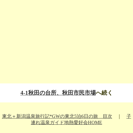
4-1秋田の台所、秋田市民市場
へ続く
東北＋新潟温泉旅行記*GWの東北5泊6日の旅 目次
｜
子
連れ温泉ガイド地熱愛好会HOME