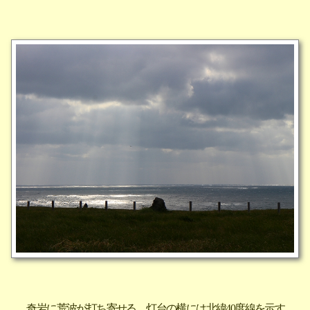
奇岩に荒波が打ち寄せる。灯台の横には北緯40度線を示す