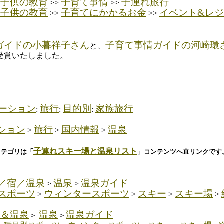
・子供の教育
子育て事情
子連れ旅行
>>
>>
・子供の教育
子育てにかかるお金
イベント&レ
>>
>>
ガイドの小暮祥子さん
子育て事情ガイドの河崎環
と、
ル受賞いたしました。
ーション
旅行
目的別
家族旅行
:
:
:
ション
旅行
国内情報
温泉
>
>
>
子連れスキー場と温泉リスト
カテゴリは「
」コンテンツへ直リンクです
／宿／温泉
温泉
温泉ガイド
>
>
スポーツ
ウィンタースポーツ
スキー
スキー場
>
>
>
>
宿＆温泉
温泉
温泉ガイド
＞
＞