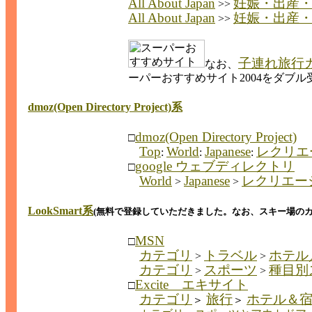
All About Japan
妊娠・出産
>>
All About Japan
妊娠・出産
>>
子連れ旅行
なお、
ーパーおすすめサイト2004をダブ
dmoz(Open Directory Project)系
dmoz(Open Directory Project)
□
Top
World
Japanese
レクリエ
:
:
:
google ウェブディレクトリ
□
World
Japanese
レクリエー
>
>
LookSmart系
(無料で登録していただきました。なお、スキー場の
MSN
□
カテゴリ
トラベル
ホテル
>
>
カテゴリ
スポーツ
種目別
>
>
Excite エキサイト
□
カテゴリ
旅行
ホテル＆
＞
＞