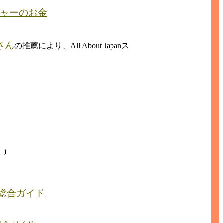
ジャーのお金
さん
の推薦により、All About Japanス
。)
総合ガイド