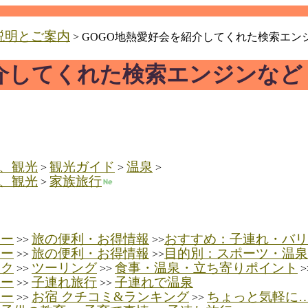
説明とご案内
> GOGO地熱愛好会を紹介してくれた検索エン
紹介してくれた検索エンジンなど
、観光
観光ガイド
温泉
>
>
>
、観光
家族旅行
>
ャー
旅の便利・お得情報
おすすめ：子連れ・バリ
>>
>>
ャー
旅の便利・お得情報
目的別：スポーツ・温泉
>>
>>
イク
ツーリング
食事・温泉・立ち寄りポイント
>>
>>
>
ャー
子連れ旅行
子連れで温泉
>>
>>
ャー
お宿 クチコミ&ランキング
ちょっと気軽に
>>
>>