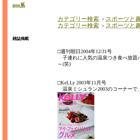
goo系
カテゴリー検索
スポーツと
>
カテゴリー検索
スポーツと
>
雑誌掲載
□週刊朝日2004年12/31号
子連れに人気の温泉つき食べ放題バ
～(笑)
□KeLLy 2003年11月号
温泉ミシュラン2003のコーナー