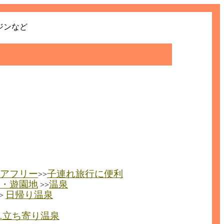
ジンなど
アフリー
子連れ旅行に便利
>>
・遊園地
温泉
>>
日帰り温泉
>
…立ち寄り温泉