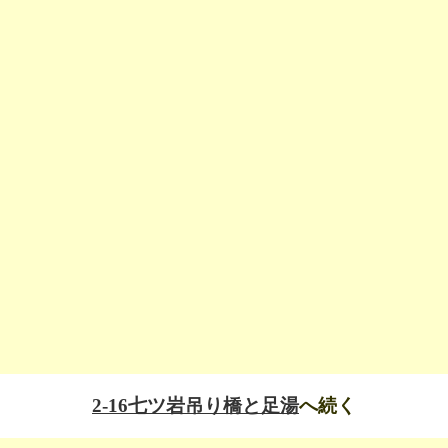
2-16七ツ岩吊り橋と足湯
へ続く