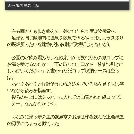
湯っ歩の里の足湯
左右両方とも歩き終えて、外に出たら今度は飲泉堂へ。
足湯と同じ敷地内に温泉を飲泉できるやっぱりガラス張り
の喫煙所みたいな建物がある(別に喫煙所じゃないが)。
公園の水飲み場みたいな飲泉口から飲むための紙コップに
お湯を受けるのだが、「下の取り出し口から一枚ずつ引き出
しお使いください」と書かれた紙コップ収納ケースは空っ
ぽ。
あれ？あれ？と怪訝そうに覗き込んでいる私を見て夫は笑
いながら後ろを指差す。
後ろの卓上にはタッパーに入れて沢山置かれた紙コップ。
えー、なんかむかつく。
ちなみに湯っ歩の里の飲泉堂のお湯は昨夜飲んだ上会津屋
の源泉にちょっと似ていた。