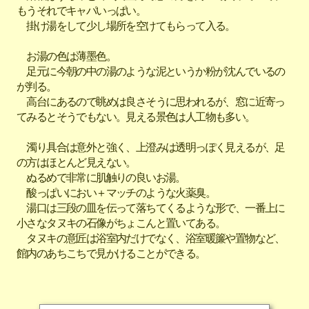
もうそれでキャパいっぱい。
掛け湯をして少し場所を空けてもらって入る。
お湯の色は薄墨色。
足元に今朝の中の湯のような泥というか粉が沈んでいるの
が判る。
高台にあるので眺めは良さそうに思われるが、窓に近寄っ
てみるとそうでもない。見える景色は人工物も多い。
濁り具合は意外と強く、上澄みは透明っぽく見えるが、足
の方はほとんど見えない。
ぬるめで非常に肌触りの良いお湯。
酸っぱいにおい＋マッチのような火薬臭。
湯口は三段の皿を伝って落ちてくるような形で、一番上に
小さなタヌキの石像がちょこんと置いてある。
タヌキの意匠は浴室内だけでなく、浴室暖簾や置物など、
館内のあちこちで見かけることができる。