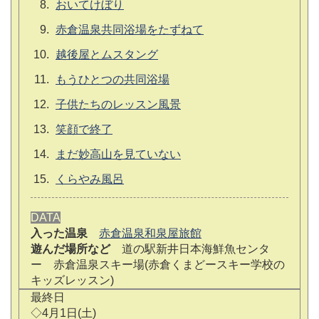
おいてけぼり
赤倉温泉共同浴場をたずねて
越後屋とムスタング
もうひとつの共同浴場
子供たちのレッスン風景
笑顔で終了
まだ妙高山を見ていない
くらやみ風呂
DATA
入った温泉
赤倉温泉和泉屋旅館
遊んだ場所など
道の駅新井日本海鮮魚センタ
ー 赤倉温泉スキー場(赤倉くまどースキー学校の
キッズレッスン)
最終日
◇4月1日(土)