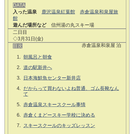
DATA
入った温泉
鹿沢温泉紅葉館
赤倉温泉和泉屋旅
館
遊んだ場所など
信州湯の丸スキー場
二日目
◇3月31日(金)
赤倉温泉和泉屋 泊
目次
朝風呂と朝食
道の駅新井へ
日本海鮮魚センター新井店
だからって買わないよね普通、ゴム長靴なん
て
赤倉温泉スキースクール事情
赤倉くまどースキー学校に決める
スキースクールのキッズレッスン