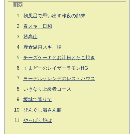
目次
朝風呂で思い出す昨夜の顛末
春スキー日和
妙高山
赤倉温泉スキー場
チーズケーキとお汁粉とたこ焼き
くまどーのレイザーラモンHG
ヨーデルゲレンデのレストハウス
いきなり上級者コース
坂城で降りて
びんぐし湯さん館
やっぱり旅は