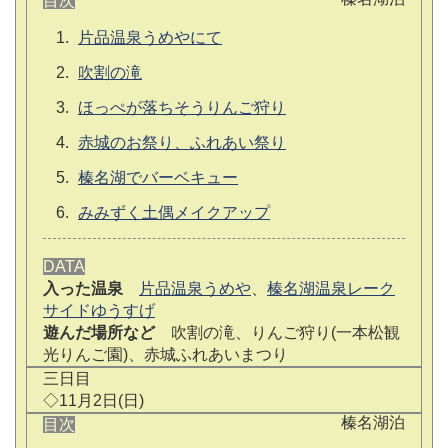
目次
片品温泉うめやにて
吹割の滝
ほっぺが落ちそうりんご狩り
赤城のお祭り、ふれあい祭り
榛名湖でバーベキュー
みみずく土偶メイクアップ
DATA
入った温泉
片品温泉うめや
、
榛名湖温泉レーク
サイドゆうすげ
遊んだ場所など
吹割の滝、りんご狩り(一本松観
光りんご園)、赤城ふれあいまつり
三日目
◇11月2日(日)
榛名湖泊
目次