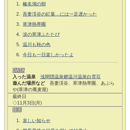
榛名湖の朝
吾妻渓谷の紅葉…には一足遅かった
草津熱帯圏
涙の草津ふたたび
温川も秋の色
今日も一日楽しかったよ
DATA
入った温泉
浅間隠温泉郷温川温泉白雲荘
遊んだ場所など
吾妻渓谷、草津熱帯圏、あぶら
や(草津の蕎麦屋)
最終日
◇11月3日(月)
目次
哀しい知らせ