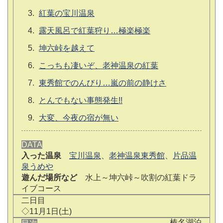
紅葉の宝川温泉
露天風呂で紅葉狩り…極楽極楽
坤六峠を越えて
こっちも凄いぞ、老神温泉の紅葉
東秀館でのんびり…嵐の前の静けさ
とんでもない事態発生!!
大変、今夜の宿が無い
DATA
入った温泉
宝川温泉
、
老神温泉東秀館
、
片品温
泉うめや
遊んだ場所など
水上～坤六峠～吹割の紅葉ドラ
イブコース
二日目
◇11月1日(土)
榛名湖泊