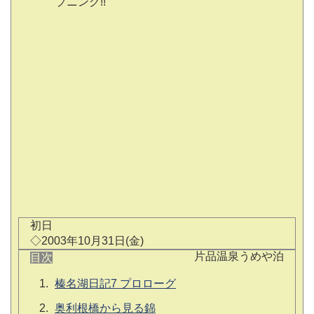
プニング!!
初日
◇2003年10月31日(金)
片品温泉うめや泊
目次
榛名湖日記7 プロローグ
奥利根橋から見る錦