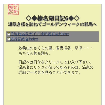
◇◆榛名湖日記6◆◇
遅咲き桜を訪ねてゴールデンウィークの群馬へ
子連れ温泉ガイド地熱愛好会Home
旅行記総合Index
妙義山のさくらの里、吾妻渓谷、草津・・・
もちろん榛名湖も。
日記へは日付をクリックしてお入り下さい。
温泉名にリンクが貼ってあるものは、温泉の
詳細データ頁を見ることができます。