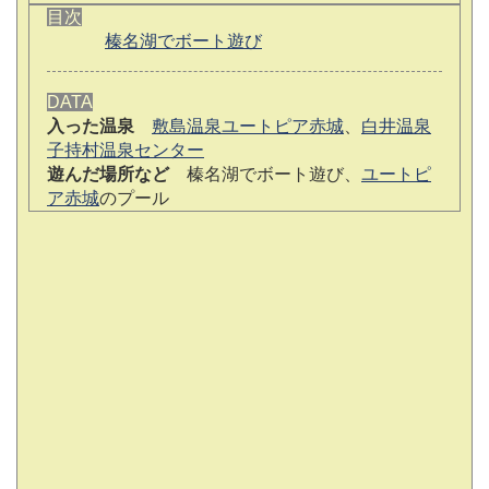
目次
榛名湖でボート遊び
DATA
入った温泉
敷島温泉ユートピア赤城
、
白井温泉
子持村温泉センター
遊んだ場所など
榛名湖でボート遊び、
ユートピ
ア赤城
のプール