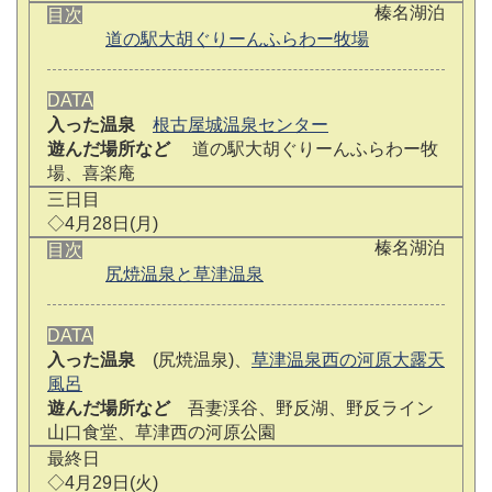
榛名湖泊
目次
道の駅大胡ぐりーんふらわー牧場
DATA
入った温泉
根古屋城温泉センター
遊んだ場所など
道の駅大胡ぐりーんふらわー牧
場、喜楽庵
三日目
◇4月28日(月)
榛名湖泊
目次
尻焼温泉と草津温泉
DATA
入った温泉
(尻焼温泉)、
草津温泉西の河原大露天
風呂
遊んだ場所など
吾妻渓谷、野反湖、野反ライン
山口食堂、草津西の河原公園
最終日
◇4月29日(火)