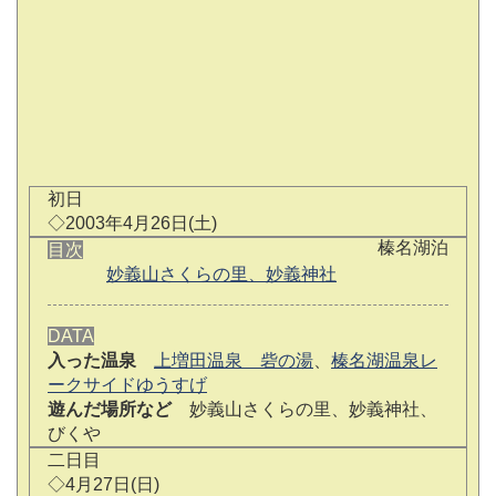
初日
◇2003年4月26日(土)
榛名湖泊
目次
妙義山さくらの里、妙義神社
DATA
入った温泉
上増田温泉 砦の湯
、
榛名湖温泉レ
ークサイドゆうすげ
遊んだ場所など
妙義山さくらの里、妙義神社、
びくや
二日目
◇4月27日(日)